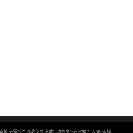
直播,无需插件,高清免费,全球足球赛事尽在掌握,加入360直播