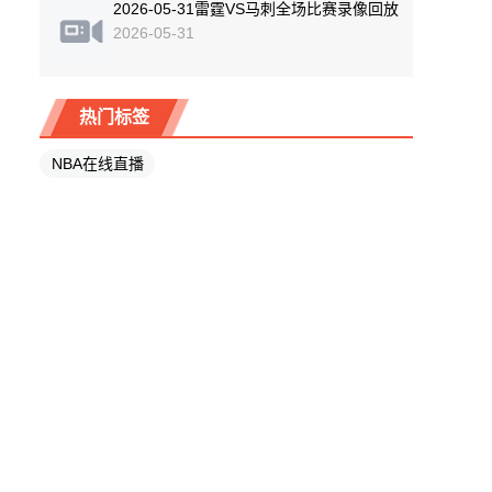
2026-05-31雷霆VS马刺全场比赛录像回放
2026-05-31
热门标签
NBA在线直播