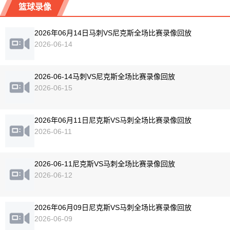
篮球录像
2026年06月14日马刺VS尼克斯全场比赛录像回放
2026-06-14
2026-06-14马刺VS尼克斯全场比赛录像回放
2026-06-15
2026年06月11日尼克斯VS马刺全场比赛录像回放
2026-06-11
2026-06-11尼克斯VS马刺全场比赛录像回放
2026-06-12
2026年06月09日尼克斯VS马刺全场比赛录像回放
2026-06-09