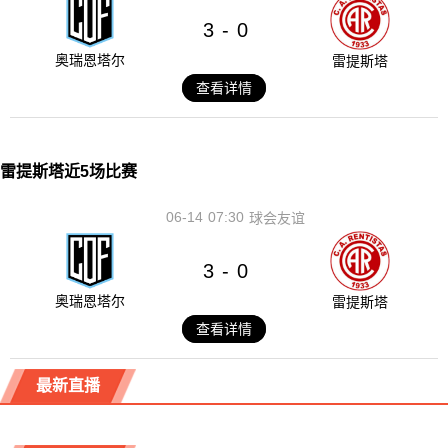
3
0
-
奥瑞恩塔尔
雷提斯塔
查看详情
雷提斯塔近5场比赛
06-14
07:30
球会友谊
3
0
-
奥瑞恩塔尔
雷提斯塔
查看详情
最新直播