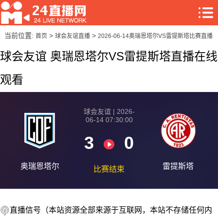
当前位置:
>
>
首页
球会友谊直播
2026-06-14奥瑞恩塔尔VS雷提斯塔比赛直播
球会友谊 奥瑞恩塔尔VS雷提斯塔直播在线
观看
球会友谊 | 2026-
06-14 07:30:00
3
0
奥瑞恩塔尔
雷提斯塔
比赛结束
直播信号（本站资源全部来源于互联网，本站不存储任何内