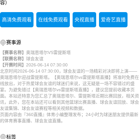
容）
高清免费观看
在线免费观看
央视直播
爱奇艺直播
赛事源
【赛事名称】
奥瑞恩塔尔VS雷提斯塔
【联赛名称】
球会友谊
【开赛时间】
2026-06-14 07:30:00
北京时间2026-06-14 07:30:00，球会友谊的一场精彩对决即将上演——
奥瑞恩塔尔迎战雷提斯塔。【奥瑞恩塔尔vs雷提斯塔直播】将准时免费在
线放出，对于热爱球会友谊的球迷们来说，这无疑是一场不容错过的盛
宴。为避免错过【奥瑞恩塔尔vs雷提斯塔直播】，建议您提前收藏本页
面。本站还特意为您汇总了奥瑞恩塔尔、雷提斯塔近期比赛回放，相关资
讯，此外，您在本站还可以看到其他篮球比赛直播、球会友谊回放、球会
友谊集锦、球会友谊赛程等相关视频和数据。
页面内容由『360直播』体育小编整理发布；24小时为球迷朋友提供最新
的体育赛事直播、球会友谊直播。
标签