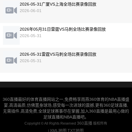
2026-05-31广厦VS上海全场比赛录像回放
2026-06-01
2026年05月31日雷霆VS马刺全场比赛录像回放
2026-05-31
2026-05-31雷霆VS马刺全场比赛录像回放
2026-05-31
360直播最好的体育直播网站之一,免费畅享雨燕360体育的NBA直播盛
宴,高清画质,仿佛置身球场,感受每一次进球的震撼,更有360足球直播,
无需插件,高清免费,全球足球赛事尽在掌握,加入360直播是最用心做的
足球直播和NBA直播吧。
360直播
Copyright ©
All Rights Reserved
版权所有
XML地图
TXT地图
|