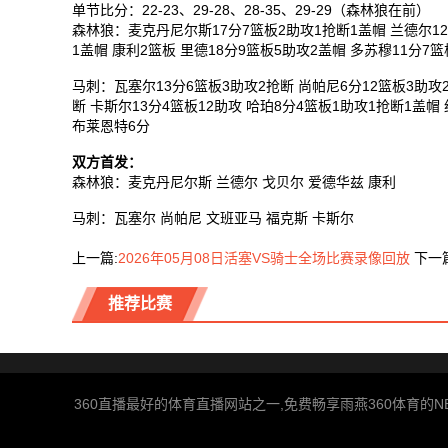
单节比分：22-23、29-28、28-35、29-29（森林狼在前）
森林狼：麦克丹尼尔斯17分7篮板2助攻1抢断1盖帽 兰德尔12
1盖帽 康利2篮板 里德18分9篮板5助攻2盖帽 多苏穆11分7
马刺：瓦塞尔13分6篮板3助攻2抢断 尚帕尼6分12篮板3助攻2
断 卡斯尔13分4篮板12助攻 哈珀8分4篮板1助攻1抢断1盖帽
布莱恩特6分
双方首发：
森林狼：麦克丹尼尔斯 兰德尔 戈贝尔 爱德华兹 康利
马刺：瓦塞尔 尚帕尼 文班亚马 福克斯 卡斯尔
上一篇:
2026年05月08日活塞VS骑士全场比赛录像回放
下一篇
推荐比赛
360直播最好的体育直播网站之一,免费畅享雨燕360体育的N