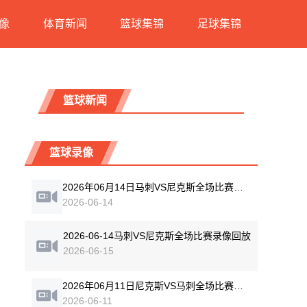
像
体育新闻
篮球集锦
足球集锦
篮球新闻
篮球录像
2026年06月14日马刺VS尼克斯全场比赛录像回放
2026-06-14
2026-06-14马刺VS尼克斯全场比赛录像回放
2026-06-15
2026年06月11日尼克斯VS马刺全场比赛录像回放
2026-06-11