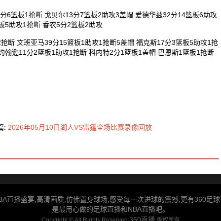
分6篮板1抢断 戈贝尔13分7篮板2助攻3盖帽 爱德华兹32分14篮板6助攻
篮板5助攻1抢断 香农5分2篮板2助攻
抢断 文班亚马39分15篮板1助攻1抢断5盖帽 福克斯17分3篮板5助攻1抢
 约翰逊11分2篮板1助攻1抢断 科内特2分1篮板1盖帽 巴恩斯1篮板1抢断
:
2026年05月10日湖人VS雷霆全场比赛录像回放
BA直播盛宴,高清画质,仿佛置身球场,感受每一次进球的震撼,更有360足球
是最用心做的足球直播和NBA直播吧。
360直播
Copyright ©
All Rights Reserved
版权所有