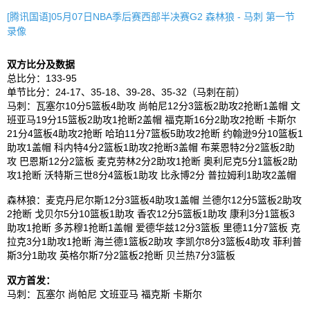
[腾讯国语]05月07日NBA季后赛西部半决赛G2 森林狼 - 马刺 第一节
录像
双方比分及数据
总比分：133-95
单节比分：24-17、35-18、39-28、35-32（马刺在前）
马刺：瓦塞尔10分5篮板4助攻 尚帕尼12分3篮板2助攻2抢断1盖帽 文
班亚马19分15篮板2助攻1抢断2盖帽 福克斯16分2助攻2抢断 卡斯尔
21分4篮板4助攻2抢断 哈珀11分7篮板5助攻2抢断 约翰逊9分10篮板1
助攻1盖帽 科内特4分2篮板1助攻2抢断3盖帽 布莱恩特2分2篮板2助
攻 巴恩斯12分2篮板 麦克劳林2分2助攻1抢断 奥利尼克5分1篮板2助
攻1抢断 沃特斯三世8分4篮板1助攻 比永博2分 普拉姆利1助攻2盖帽
森林狼：麦克丹尼尔斯12分3篮板4助攻1盖帽 兰德尔12分5篮板2助攻
2抢断 戈贝尔5分10篮板1助攻 香农12分5篮板1助攻 康利3分1篮板3
助攻1抢断 多苏穆1抢断1盖帽 爱德华兹12分3篮板 里德11分7篮板 克
拉克3分1助攻1抢断 海兰德1篮板2助攻 李凯尔8分3篮板4助攻 菲利普
斯3分1助攻 英格尔斯7分2篮板2抢断 贝兰热7分3篮板
双方首发：
马刺：瓦塞尔 尚帕尼 文班亚马 福克斯 卡斯尔