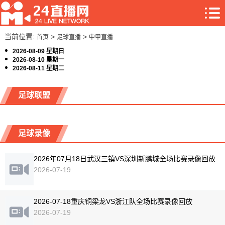
当前位置:
>
>
首页
足球直播
中甲直播
2026-08-09 星期日
2026-08-10 星期一
2026-08-11 星期二
足球联盟
足球录像
2026年07月18日武汉三镇VS深圳新鹏城全场比赛录像回放
2026-07-19
2026-07-18重庆铜梁龙VS浙江队全场比赛录像回放
2026-07-19