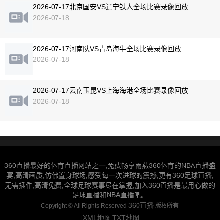
2026-07-17北京国安VS辽宁铁人全场比赛录像回放
2026-07-18
2026-07-17河南队VS青岛海牛全场比赛录像回放
2026-07-18
2026-07-17云南玉昆VS上海海港全场比赛录像回放
2026-07-18
360直播最好的体育直播网站之一,免费畅享雨燕360体育的NBA直播盛
宴,高清画质,仿佛置身球场,感受每一次进球的震撼,更有360足球直播,
无需插件,高清免费,全球足球赛事尽在掌握,加入360直播是最用心做的
足球直播和NBA直播吧。
360直播
Copyright ©
All Rights Reserved
版权所有
XML地图
TXT地图
|