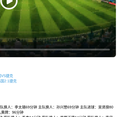
国VS捷克
国2:1捷克
队换人：李太锡69分钟 主队换人：孙兴慜69分钟 主队进球：吴贤揆80
队黄牌：96分钟