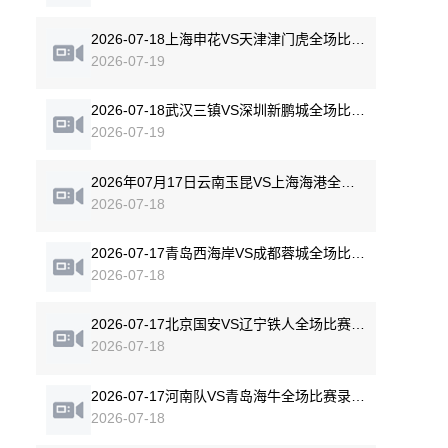
2026-07-18上海申花VS天津津门虎全场比赛录像回放
2026-07-19
2026-07-18武汉三镇VS深圳新鹏城全场比赛录像回放
2026-07-19
2026年07月17日云南玉昆VS上海海港全场比赛录像回放
2026-07-18
2026-07-17青岛西海岸VS成都蓉城全场比赛录像回放
2026-07-18
2026-07-17北京国安VS辽宁铁人全场比赛录像回放
2026-07-18
2026-07-17河南队VS青岛海牛全场比赛录像回放
2026-07-18