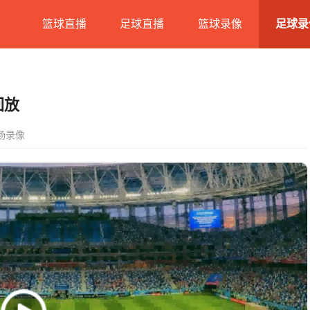
篮球直播
足球直播
篮球录像
足球录
回放
场录像