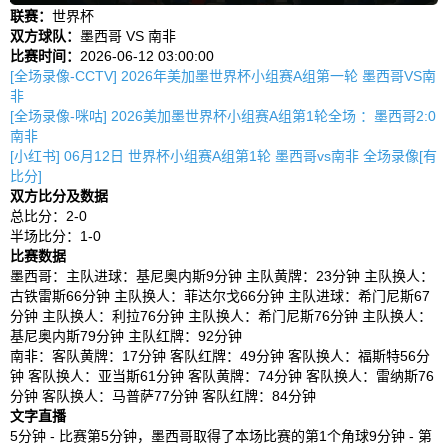
联赛：
世界杯
双方球队：
墨西哥 VS 南非
比赛时间：
2026-06-12 03:00:00
[全场录像-CCTV] 2026年美加墨世界杯小组赛A组第一轮 墨西哥VS南
非
[全场录像-咪咕] 2026美加墨世界杯小组赛A组第1轮全场 ：墨西哥2:0
南非
[小红书] 06月12日 世界杯小组赛A组第1轮 墨西哥vs南非 全场录像[有
比分]
双方比分及数据
总比分：2-0
半场比分：1-0
比赛数据
墨西哥：主队进球：基尼奥内斯9分钟 主队黄牌：23分钟 主队换人：
古铁雷斯66分钟 主队换人：菲达尔戈66分钟 主队进球：希门尼斯67
分钟 主队换人：利拉76分钟 主队换人：希门尼斯76分钟 主队换人：
基尼奥内斯79分钟 主队红牌：92分钟
南非：客队黄牌：17分钟 客队红牌：49分钟 客队换人：福斯特56分
钟 客队换人：亚当斯61分钟 客队黄牌：74分钟 客队换人：雷纳斯76
分钟 客队换人：马普萨77分钟 客队红牌：84分钟
文字直播
5分钟 - 比赛第5分钟，墨西哥取得了本场比赛的第1个角球9分钟 - 第